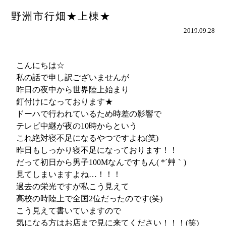
野洲市行畑★上棟★
2019.09.28
こんにちは☆
私の話で申し訳ございませんが
昨日の夜中から世界陸上始まり
釘付けになっております★
ドーハで行われているため時差の影響で
テレビ中継が夜の10時からという
これ絶対寝不足になるやつですよね(笑)
昨日もしっかり寝不足になっております！！
だって初日から男子100Mなんですもん( *´艸｀)
見てしまいますよね…！！！
過去の栄光ですが私こう見えて
高校の時陸上で全国2位だったのです(笑)
こう見えて書いていますので
気になる方はお店まで見に来てください！！！(笑)