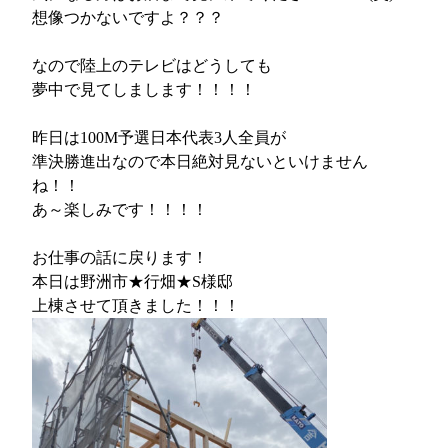
想像つかないですよ？？？
なので陸上のテレビはどうしても
夢中で見てしまします！！！！
昨日は100M予選日本代表3人全員が
準決勝進出なので本日絶対見ないといけません
ね！！
あ～楽しみです！！！！
お仕事の話に戻ります！
本日は野洲市★行畑★S様邸
上棟させて頂きました！！！